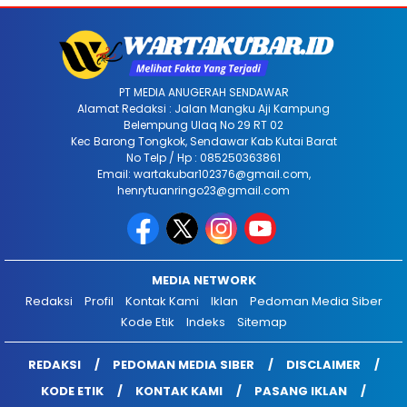
PT MEDIA ANUGERAH SENDAWAR
Alamat Redaksi : Jalan Mangku Aji Kampung
Belempung Ulaq No 29 RT 02
Kec Barong Tongkok, Sendawar Kab Kutai Barat
No Telp / Hp : 085250363861
Email: wartakubar102376@gmail.com,
henrytuanringo23@gmail.com
MEDIA NETWORK
Redaksi
Profil
Kontak Kami
Iklan
Pedoman Media Siber
Kode Etik
Indeks
Sitemap
REDAKSI
PEDOMAN MEDIA SIBER
DISCLAIMER
KODE ETIK
KONTAK KAMI
PASANG IKLAN