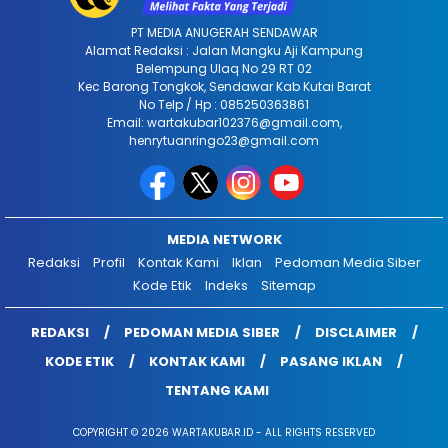
PT MEDIA ANUGERAH SENDAWAR
Alamat Redaksi : Jalan Mangku Aji Kampung
Belempung Ulaq No 29 RT 02
Kec Barong Tongkok, Sendawar Kab Kutai Barat
No Telp / Hp : 085250363861
Email: wartakubar102376@gmail.com,
henrytuanringo23@gmail.com
MEDIA NETWORK
Redaksi
Profil
Kontak Kami
Iklan
Pedoman Media Siber
Kode Etik
Indeks
Sitemap
REDAKSI
PEDOMAN MEDIA SIBER
DISCLAIMER
KODE ETIK
KONTAK KAMI
PASANG IKLAN
TENTANG KAMI
COPYRIGHT © 2026 WARTAKUBAR.ID - ALL RIGHTS RESERVED