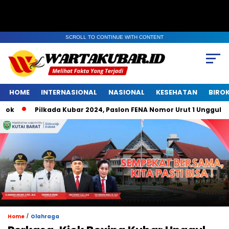
SCROLL TO CONTINUE WITH CONTENT
HOME
INTERNASIONAL
NASIONAL
KESEHATAN
BIRO
Pilkada Kubar 2024, Paslon FENA Nomor Urut 1 Unggul di Be
/
Home
Olahraga