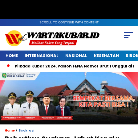
SCROLL TO CONTINUE WITH CONTENT
HOME
INTERNASIONAL
NASIONAL
KESEHATAN
BIRO
lkada Kubar 2024, Paslon FENA Nomor Urut 1 Unggul di Belempung 
/
Home
Birokrasi