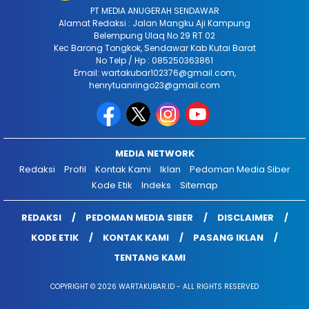
PT MEDIA ANUGERAH SENDAWAR
Alamat Redaksi : Jalan Mangku Aji Kampung
Belempung Ulaq No 29 RT 02
Kec Barong Tongkok, Sendawar Kab Kutai Barat
No Telp / Hp : 085250363861
Email: wartakubar102376@gmail.com,
henrytuanringo23@gmail.com
MEDIA NETWORK
Redaksi
Profil
Kontak Kami
Iklan
Pedoman Media Siber
Kode Etik
Indeks
Sitemap
REDAKSI
PEDOMAN MEDIA SIBER
DISCLAIMER
KODE ETIK
KONTAK KAMI
PASANG IKLAN
TENTANG KAMI
COPYRIGHT © 2026 WARTAKUBAR.ID - ALL RIGHTS RESERVED