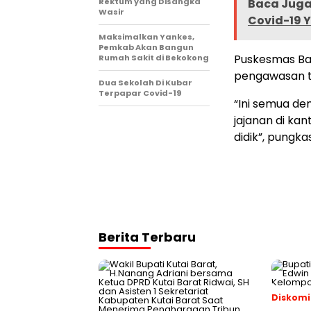
Rektum yang Disangka
Baca Juga 
Wasir
Covid-19 Y
Maksimalkan Yankes,
Pemkab Akan Bangun
Puskesmas Ba
Rumah Sakit di Bekokong
pengawasan t
Dua Sekolah Di Kubar
Terpapar Covid-19
“Ini semua de
jajanan di ka
didik”, pungka
Berita Terbaru
Diskomi