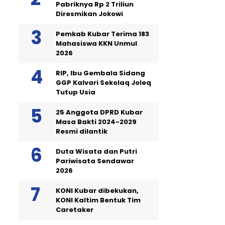
Pabriknya Rp 2 Triliun
Diresmikan Jokowi
Pemkab Kubar Terima 183
Mahasiswa KKN Unmul
2026
RIP, Ibu Gembala Sidang
GGP Kalvari Sekolaq Joleq
Tutup Usia
25 Anggota DPRD Kubar
Masa Bakti 2024-2029
Resmi dilantik
Duta Wisata dan Putri
Pariwisata Sendawar
2026
KONI Kubar dibekukan,
KONI Kaltim Bentuk Tim
Caretaker