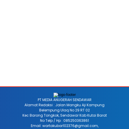
PT MEDIA ANUGERAH SENDAWAR
Alamat Redaksi : Jalan Mangku Aji Kampung
Belempung Ulaq No 29 RT 02
Kec Barong Tongkok, Sendawar Kab Kutai Barat
No Telp / Hp : 085250363861
Email: wartakubar102376@gmail.com,