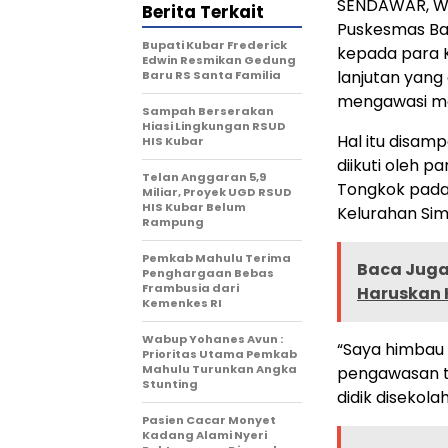
SENDAWAR, WA
Berita Terkait
Puskesmas Ba
Bupati Kubar Frederick
kepada para K
Edwin Resmikan Gedung
lanjutan yang
Baru RS Santa Familia
mengawasi mak
Sampah Berserakan
Hiasi Lingkungan RSUD
Hal itu disamp
HIS Kubar
diikuti oleh 
Telan Anggaran 5,9
Tongkok pada,
Miliar, Proyek UGD RSUD
HIS Kubar Belum
Kelurahan Sim
Rampung
Pemkab Mahulu Terima
Baca Juga 
Penghargaan Bebas
Frambusia dari
Haruskan 
Kemenkes RI
Wabup Yohanes Avun :
“Saya himbau 
Prioritas Utama Pemkab
Mahulu Turunkan Angka
pengawasan t
Stunting
didik disekol
Pasien Cacar Monyet
Kadang Alami Nyeri