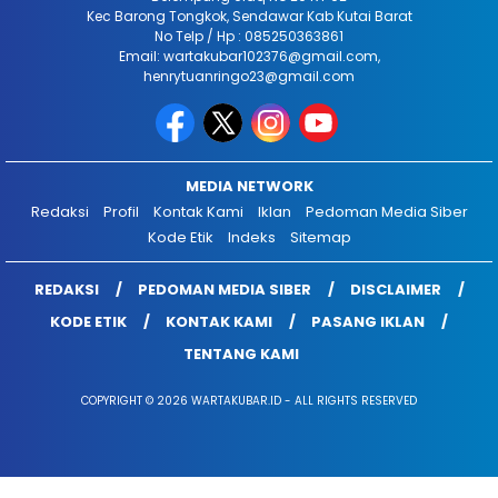
Kec Barong Tongkok, Sendawar Kab Kutai Barat
No Telp / Hp : 085250363861
Email: wartakubar102376@gmail.com,
henrytuanringo23@gmail.com
MEDIA NETWORK
Redaksi
Profil
Kontak Kami
Iklan
Pedoman Media Siber
Kode Etik
Indeks
Sitemap
REDAKSI
PEDOMAN MEDIA SIBER
DISCLAIMER
KODE ETIK
KONTAK KAMI
PASANG IKLAN
TENTANG KAMI
COPYRIGHT © 2026 WARTAKUBAR.ID - ALL RIGHTS RESERVED