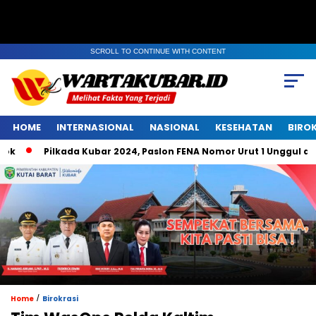
SCROLL TO CONTINUE WITH CONTENT
HOME
INTERNASIONAL
NASIONAL
KESEHATAN
BIRO
Pilkada Kubar 2024, Paslon FENA Nomor Urut 1 Unggul di Be
/
Home
Birokrasi