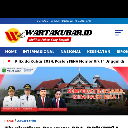
SCROLL TO CONTINUE WITH CONTENT
HOME
INTERNASIONAL
NASIONAL
KESEHATAN
BIRO
Pilkada Kubar 2024, Paslon FENA Nomor Urut 1 Unggul di Belemp
/
Home
Advertorial