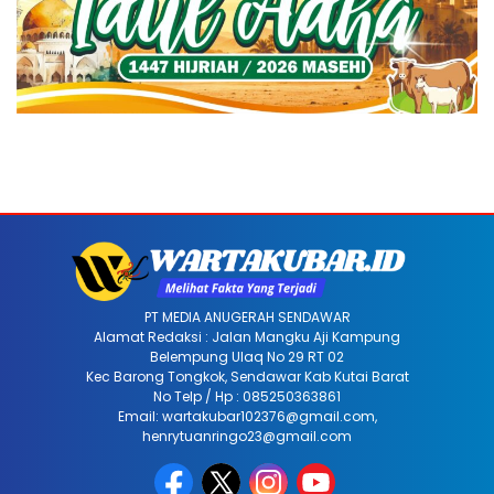
PT MEDIA ANUGERAH SENDAWAR
Alamat Redaksi : Jalan Mangku Aji Kampung
Belempung Ulaq No 29 RT 02
Kec Barong Tongkok, Sendawar Kab Kutai Barat
No Telp / Hp : 085250363861
Email: wartakubar102376@gmail.com,
henrytuanringo23@gmail.com