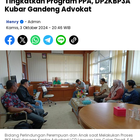
Tingkatkan Program PPA, DP2KBP3A
Kubar Gandeng Advokat
Henry
- Admin
Kamis, 3 Oktober 2024
- 20:46 WIB
Bidang Perlindungan Perempuan dan Anak saat Melakukan Proses
PKS MoU dengan Kantor Advokad LCD Lawyers Lirin Colen Dingit, S.H