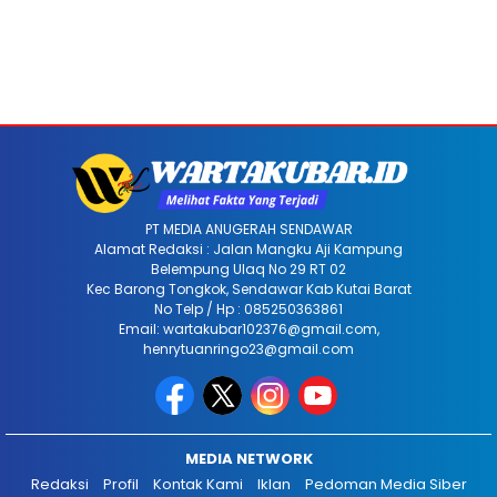
PT MEDIA ANUGERAH SENDAWAR
Alamat Redaksi : Jalan Mangku Aji Kampung
Belempung Ulaq No 29 RT 02
Kec Barong Tongkok, Sendawar Kab Kutai Barat
No Telp / Hp : 085250363861
Email: wartakubar102376@gmail.com,
henrytuanringo23@gmail.com
MEDIA NETWORK
Redaksi
Profil
Kontak Kami
Iklan
Pedoman Media Siber