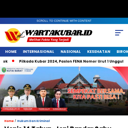
SCROLL TO CONTINUE WITH CONTENT
HOME
INTERNASIONAL
NASIONAL
KESEHATAN
BIRO
Pilkada Kubar 2024, Paslon FENA Nomor Urut 1 Unggul di Bel
/
Home
Hukum Dan Kriminal