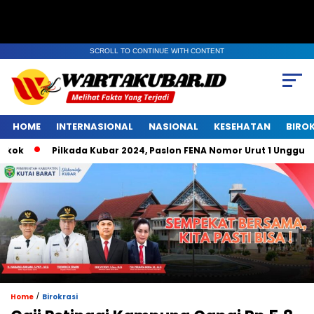
SCROLL TO CONTINUE WITH CONTENT
HOME
INTERNASIONAL
NASIONAL
KESEHATAN
BIRO
kok
Pilkada Kubar 2024, Paslon FENA Nomor Urut 1 Unggul d
/
Home
Birokrasi