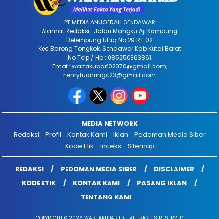
PT MEDIA ANUGERAH SENDAWAR
Alamat Redaksi : Jalan Mangku Aji Kampung
Belempung Ulaq No 29 RT 02
Kec Barong Tongkok, Sendawar Kab Kutai Barat
No Telp / Hp : 085250363861
Email: wartakubar102376@gmail.com,
henrytuanringo23@gmail.com
MEDIA NETWORK
Redaksi
Profil
Kontak Kami
Iklan
Pedoman Media Siber
Kode Etik
Indeks
Sitemap
REDAKSI
PEDOMAN MEDIA SIBER
DISCLAIMER
KODE ETIK
KONTAK KAMI
PASANG IKLAN
TENTANG KAMI
COPYRIGHT © 2026 WARTAKUBAR.ID - ALL RIGHTS RESERVED