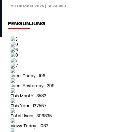
Politik
Politik
20 Oktober 2025 | 14:24 WIB
DPR RI Usul SIM hingga STNK
KPU Kubar Gelar Rapat P
Berlaku Seumur Hidup
Penetapan Pemenang Pi
2024
PENGUNJUNG
Users Today : 106
Users Yesterday : 299
This Month : 3582
This Year : 127567
Total Users : 306836
Views Today : 1082