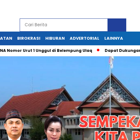
HATAN
BIROKRASI
HIBURAN
ADVERTORIAL
LAINNYA
or Urut 1 Unggul di Belempung Ulaq
Dapat Dukungan Masyara