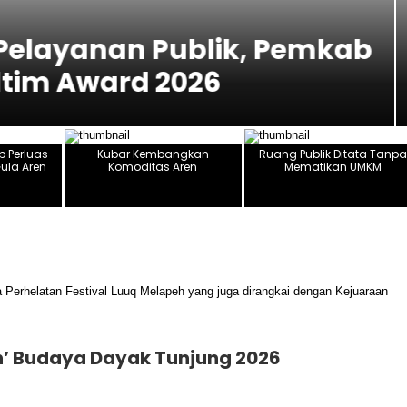
 Perluas Rumah Produksi
 Perluas
Kubar Kembangkan
Ruang Publik Ditata Tanpa
ula Aren
Komoditas Aren
Mematikan UMKM
eh’ Budaya Dayak Tunjung 2026