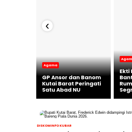
‹
Aga
Agama
Ekti
am Kerja,
GP Ansor dan Banom
Ban
Gelar
Kutai Barat Peringati
Rum
hun 2024
Satu Abad NU
Seg
DISKOMINFO KUBAR