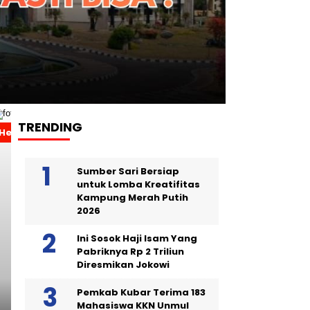
TRENDING
Headline
Sumber Sari Bersiap
untuk Lomba Kreatifitas
Kampung Merah Putih
2026
Ini Sosok Haji Isam Yang
Pabriknya Rp 2 Triliun
Diresmikan Jokowi
Pemkab Kubar Terima 183
Mahasiswa KKN Unmul