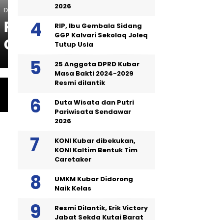
2026
RIP, Ibu Gembala Sidang
DISKOMINFO KUBAR
GGP Kalvari Sekolaq Joleq
Kubar Kembangkan Komo
Tutup Usia
25 Anggota DPRD Kubar
Masa Bakti 2024-2029
Resmi dilantik
Duta Wisata dan Putri
Pariwisata Sendawar
2026
KONI Kubar dibekukan,
KONI Kaltim Bentuk Tim
Caretaker
UMKM Kubar Didorong
Naik Kelas
Resmi Dilantik, Erik Victory
Jabat Sekda Kutai Barat