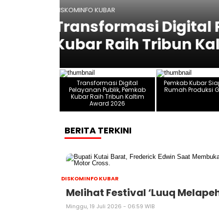
DISKOMINFO KUBAR
Pemkab
Pemkab Kubar Siap
Gula Aren
Transformasi Digital
Pemkab Kubar Siap
Pelayanan Publik, Pemkab
Rumah Produksi G
Kubar Raih Tribun Kaltim
Award 2026
BERITA TERKINI
DISKOMINFO KUBAR
Melihat Festival ‘Luuq Melap
Minggu, 19 Juli 2026 - 06:59 WIB